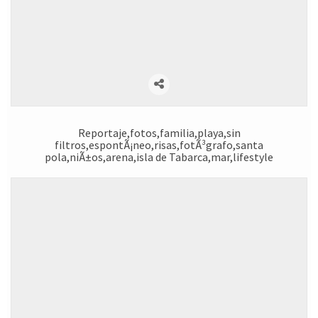
Reportaje,fotos,familia,playa,sin
filtros,espontÃ¡neo,risas,fotÃ³grafo,santa
pola,niÃ±os,arena,isla de Tabarca,mar,lifestyle