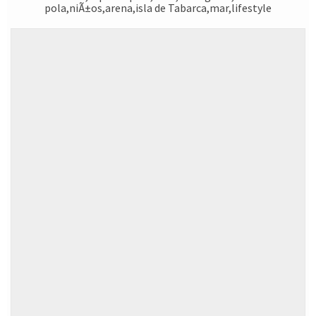
pola,niÃ±os,arena,isla de Tabarca,mar,lifestyle