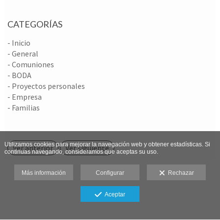
CATEGORÍAS
- Inicio
- General
- Comuniones
- BODA
- Proyectos personales
- Empresa
- Familias
Utilizamos cookies para mejorar la navegación web y obtener estadísticas. Si
Ver anterior
Ver siguiente
continuas navegando, consideramos que aceptas su uso.
Más información
Configurar
Rechazar
Aceptar