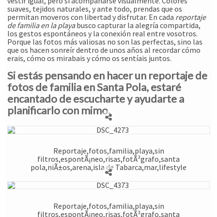
vestir igual, pero sí acompañarse visualmente. Colores
suaves, tejidos naturales, y ante todo, prendas que os
permitan moveros con libertad y disfrutar. En cada
reportaje
de familia en la playa
busco capturar la alegría compartida,
los gestos espontáneos y la conexión real entre vosotros.
Porque las fotos más valiosas no son las perfectas, sino las
que os hacen sonreír dentro de unos años al recordar cómo
erais, cómo os mirabais y cómo os sentíais juntos.
Si estás pensando en hacer un reportaje de
fotos de familia en Santa Pola, estaré
encantado de escucharte y ayudarte a
planificarlo con mimo.
Reportaje,fotos,familia,playa,sin
filtros,espontÃ¡neo,risas,fotÃ³grafo,santa
pola,niÃ±os,arena,isla de Tabarca,mar,lifestyle
Reportaje,fotos,familia,playa,sin
filtros,espontÃ¡neo,risas,fotÃ³grafo,santa