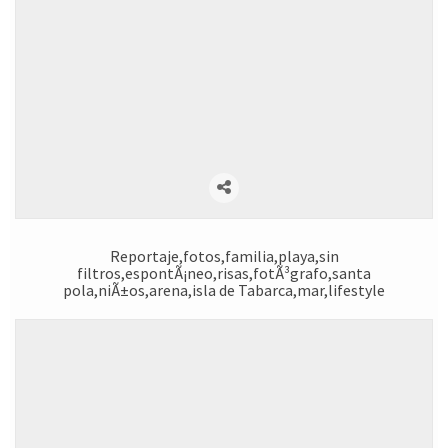
Reportaje,fotos,familia,playa,sin
filtros,espontÃ¡neo,risas,fotÃ³grafo,santa
pola,niÃ±os,arena,isla de Tabarca,mar,lifestyle